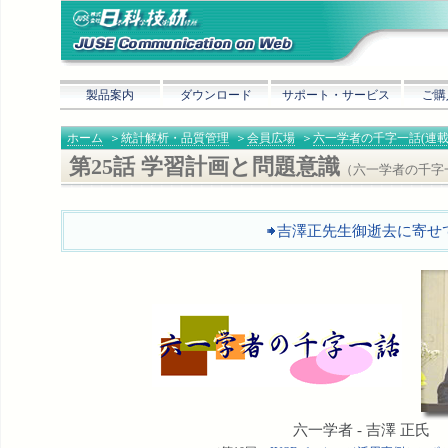
製品案内
ダウンロード
サポート・サービス
ご購
ホーム
＞
統計解析・品質管理
＞
会員広場
＞
六一学者の千字一話(連載
第25話 学習計画と問題意識
（六一学者の千字
吉澤正先生御逝去に寄せ
六一学者 - 吉澤 正氏