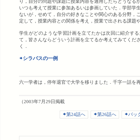
り，自分の問題や課題に授業内容を適用したらどうなる
いつも考えて授業に参加あるいは参画していた．学部学
ないが，せめて，自分の好きなことや関心のある分野，
定して，授業内容との関係を考え，授業で出される課題
学生がどのような学習計画を立てたかは次回に紹介する
て，皆さんならどういう計画を立てるか考えてみてくだ
く．
シラバスの一例
六一学者は，停年退官で大学を移りました．千字一話を
（2003年7月29日掲載
第24話へ
第26話へ
バッ