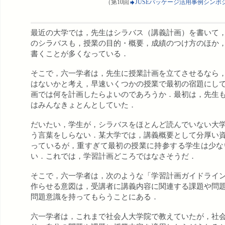
（第10回
JUSEパッケージ活用事例シンポ
最近の大学では，先生はシラバス（講義計画）を書いて
のシラバスも，授業の目的・概要，成績のつけ方のほか
書くことが多くなっている．
そこで，六一学者は，先生に授業計画を立てさせるなら
はないかと考え，早速いくつかの授業で最初の宿題にし
画では何を計画したらよいのであろうか．最初は，先生
はみんなきょとんとしていた．
だいたい，学生が，シラバスをほとんど読んでいない大
う言葉をしらない．某大学では，講義概要として分厚い
っているが，重すぎて最初の授業に持参する学生は少な
い．これでは，学習計画どころではなさそうだ．
そこで，六一学者は，次のような「学習計画ガイドライ
作らせる意図は，受講者に講義内容に関連する課題や問
問題意識を持ってもらうことにある．
六一学者は，これまで社会人大学院で教えていたが，社