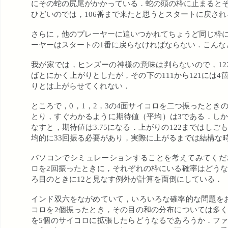
にその蛇の尻尾がかかっている．蛇の頭の枠に止まると
ひどいのでは，106番まで来たと思うとスタートに戻さ
さらに，他のプレーヤーに追いつかれてちょうど同じ枠
ーヤーはスタートの1番に戻らなければならない．こんな
我が家では，ヒンズーの神様の意味は判らないので，122
ばとにかく上がりとしたが，その下の111から121には
りとは上がらせてくれない．
ところで，0，1，2，3の4面サイコロを二つ振ったとき
とり，すぐわかるように期待値（平均）は3である．しか
なすと，期待値は3.75になる．上がりの122まではし
均的に33回振る必要があり，実際に上がるまでは結構な
パソコンでシミュレーションすることを考えてみてくだ
ロを2回振ったときに，それぞれの枠にいる確率はどう
ろ目のときに12と見なす例外が計算を面倒にしている．
インド双六をながめていて，いろいろな確率的な問題を
コロを2個振ったとき，その目の和の分布については多
を5個のサイコロに拡張したらどうなるであろうか．フ