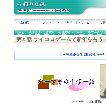
製品案内
ダウンロード
サポート・サービス
ご購
ホーム
＞
統計解析・品質管理
＞
会員広場
＞
六一学者の千字一話(連載
第22話 サイコロゲームで新年を占う
吉澤正先生御逝去に寄せ
六一学者 - 吉澤 正氏