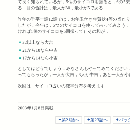
て良く知られているが，5個のサイコロを振ると，6の5乗
る．目の合計は，最大が30，最小が5である．
昨年の千字一話12話では，お年玉付き年賀状4等の当た
したが，今年は，5つのサイコロを使って占ってみよう．
ければ1個のサイコロを5回振って）その和が，
22以上なら大吉
21から18なら中吉
17から14なら小吉
としてはどうでしょう．みなさんもやってみてください
ってもらったが，一人が大吉，3人が中吉，あと一人が小
次回は，サイコロ占いの確率分布を考えます．
2003年1月8日掲載
第21話へ
第23話へ
バッ