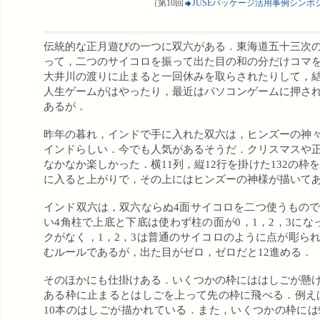
（第10回
JUSEパッケージ活用事例シンポ
伝統的な正月遊びの一つに双六がある．東海道五十三次
って，二つのサイコロを振って出た目の和の分だけコマ
大井川の渡りに止まると一回休みを取らされたりして，
人生ゲームがはやったり，最近はパソコンゲームに押さ
あるが．
昨年の暮れ，インドで手に入れた双六は，ヒンズーの神
インドらしい．今でも人気があるそうだ．クリスマスや
なかなか楽しかった．横11列，縦12行を掛けた132の枠を
に入ると上がりで，その上にはヒンズーの神様が描いて
インド双六は，双六ならぬ4面サイコロを二つ使うもの
い4角柱で上底と下底は使わず柱の面が0，1，2，3にな
クがなく，1，2，3は普通のサイコロのように点が彫ら
むルールであるが，出た目がゼロ，ゼロだと12進める．
そのほかにも仕掛けある．いくつかの枠にははしごが懸
ある枠に止まるとはしごを上って先の枠に飛べる．例えば，
10本のはしごが描かれている．また，いくつかの枠に